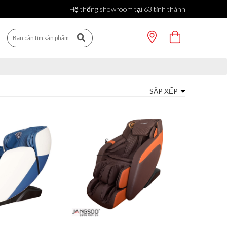
Hệ thống showroom tại 63 tỉnh thành
SẮP XẾP