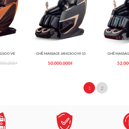
GSOO V8
GHẾ MASSAGE JANGSOO M-15
GHẾ MASSAG
000.000₫
50.000.000₫
52.00
1
2