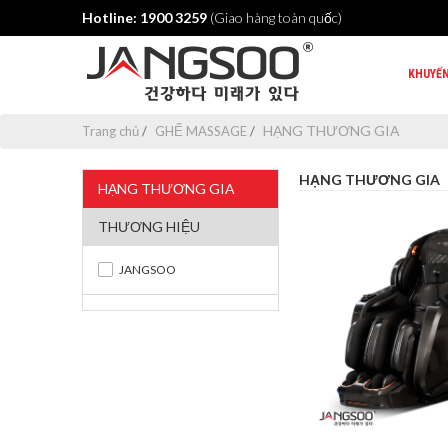
Hotline: 1900 3259
(Giao hàng toàn quốc)
KHUYẾN
HẠNG THƯƠNG GIA
Trang chủ
GHẾ MASSAGE
HẠNG THƯƠNG GIA
HẠNG THƯƠNG GIA
THƯƠNG HIỆU
JANGSOO