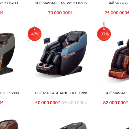
OO LX-611
GHẾ MASSAGE JANGSOO LX-379
Ghế Massage 
0₫
70.000.000₫
75.000.000
-47%
-37%
OO JP-8000
GHẾ MASSAGE JANGSOO FJ-288
GHẾ MASSAGE 
0₫
50.000.000₫
95.000.000₫
82.000.000₫