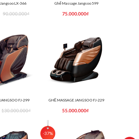
Jangsoo LX-366
Ghế Massage Jangsoo 599
₫
90.000.000₫
75.000.000₫
JANGSOO FJ-299
GHẾ MASSAGE JANGSOO FJ-229
130.000.000₫
55.000.000₫
-37%