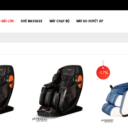
 MÃI LỚN
GHẾ MASSAGE
MÁY CHẠY BỘ
MÁY ĐO HUYẾT ÁP
-17%