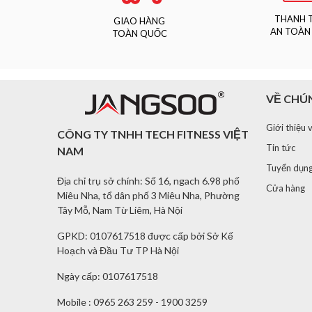
THANH 
GIAO HÀNG
AN TOÀN
TOÀN QUỐC
VỀ CHÚ
Giới thiệ
CÔNG TY TNHH TECH FITNESS VIỆT
Tin tức
NAM
Tuyển dụn
Địa chỉ trụ sở chính: Số 16, ngach 6.98 phố
Cửa hàng
Miêu Nha, tổ dân phố 3 Miêu Nha, Phường
Tây Mỗ, Nam Từ Liêm, Hà Nội
GPKD: 0107617518 được cấp bởi Sở Kế
Hoạch và Đầu Tư TP Hà Nội
Ngày cấp: 0107617518
Mobile : 0965 263 259 - 1900 3259