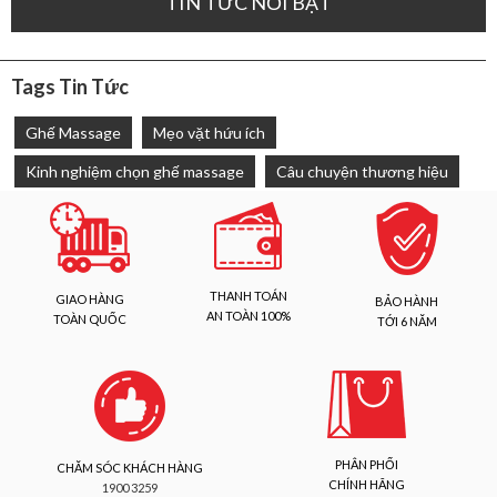
TIN TỨC NỔI BẬT
Tags Tin Tức
Ghế Massage
Mẹo vặt hứu ích
Kinh nghiệm chọn ghế massage
Câu chuyện thương hiệu
THANH TOÁN
GIAO HÀNG
BẢO HÀNH
AN TOÀN 100%
TOÀN QUỐC
TỚI 6 NĂM
PHÂN PHỐI
CHĂM SÓC KHÁCH HÀNG
CHÍNH HÃNG
1900 3259