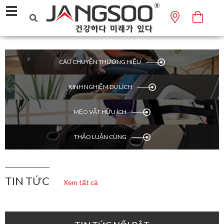
Tin tức
Trang chủ
CÂU CHUYỆN THƯƠNG HIỆU
KINH NGHIỆM DU LỊCH
MẸO VẶT HỮU ÍCH
THẢO LUẬN CÙNG
TIN TỨC
Xem tất cả