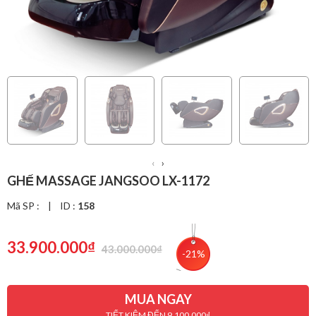
‹
›
GHẾ MASSAGE JANGSOO LX-1172
Mã SP :
|
ID :
158
33.900.000₫
43.000.000₫
-21%
MUA NGAY
TIẾT KIỆM ĐẾN 9.100.000₫