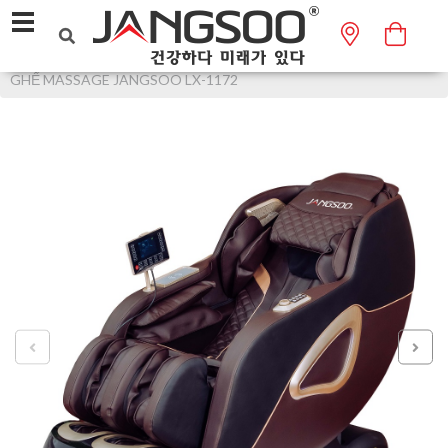
Trang chủ
GHẾ MASSAGE
HẠNG PHỔ THÔNG
GHẾ MASSAGE JANGSOO LX-1172