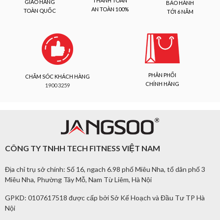
THANH TOÁN
GIAO HÀNG
BẢO HÀNH
AN TOÀN 100%
TOÀN QUỐC
TỚI 6 NĂM
PHÂN PHỐI
CHĂM SÓC KHÁCH HÀNG
CHÍNH HÃNG
1900 3259
CÔNG TY TNHH TECH FITNESS VIỆT NAM
Địa chỉ trụ sở chính: Số 16, ngach 6.98 phố Miêu Nha, tổ dân phố 3
Miêu Nha, Phường Tây Mỗ, Nam Từ Liêm, Hà Nội
GPKD: 0107617518 được cấp bởi Sở Kế Hoạch và Đầu Tư TP Hà
Nội