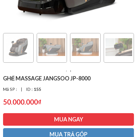
‹
›
GHẾ MASSAGE JANGSOO JP-8000
Mã SP :
|
ID :
155
50.000.000₫
MUA NGAY
MUA TRẢ GÓP