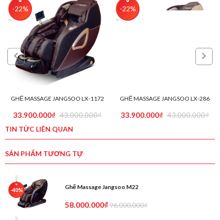
-22%
-22%
GHẾ MASSAGE JANGSOO LX-1172
GHẾ MASSAGE JANGSOO LX-286
33.900.000₫
43.000.000₫
33.900.000₫
43.000.000₫
TIN TỨC LIÊN QUAN
SẢN PHẨM TƯƠNG TỰ
Ghế Massage Jangsoo M22
-40%
58.000.000₫
96.000.000₫